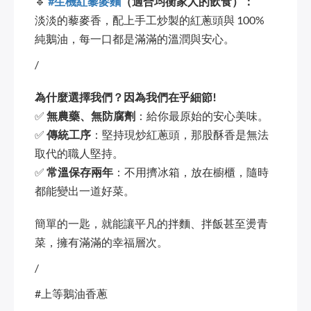
🔹
#生機紅藜麥麵
（適合均衡家人的飲食）：
淡淡的藜麥香，配上手工炒製的紅蔥頭與 100%
純鵝油，每一口都是滿滿的溫潤與安心。
/
為什麼選擇我們？因為我們在乎細節!
✅
無農藥、無防腐劑
：給你最原始的安心美味。
✅
傳統工序
：堅持現炒紅蔥頭，那股酥香是無法
取代的職人堅持。
✅
常溫保存兩年
：不用擠冰箱，放在櫥櫃，隨時
都能變出一道好菜。
簡單的一匙，就能讓平凡的拌麵、拌飯甚至燙青
菜，擁有滿滿的幸福層次。
/
#上等鵝油香蔥