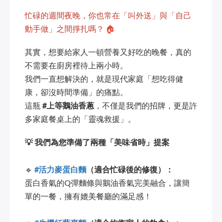
忙碌的週間夜晚，你也常在「叫外送」與「自己
動手做」之間掙扎嗎？
🏠
其實，想要給家人一頓營養又好吃的晚餐，真的
不需要在廚房裡待上兩小時。
我們一直想解決的，就是
現代家庭「想吃得
健
康，卻沒時間準備」的痛點。
這瓶
#上等鵝油香蔥
，不僅是我們的招牌，更是許
多家庭餐桌上的「靈魂救援」。
💡
我們為您準備了兩種「美味省時」提案
🔹
#活力麥蛋白麵
（適合忙碌後的修復）：
蛋白香氣的Q彈麵條與鵝油香氣完美融合，讓簡
單的一餐，擁有媲美餐廳的滿足感！